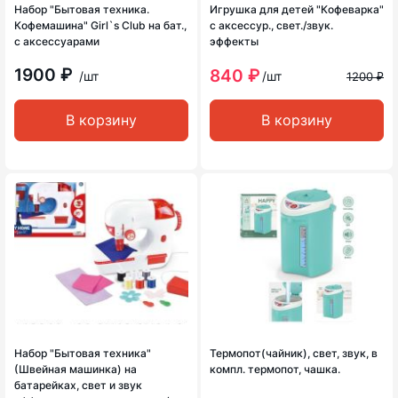
Набор "Бытовая техника.
Игрушка для детей "Кофеварка"
Кофемашина" Girl`s Club на бат.,
с аксессур., свет./звук.
с аксессуарами
эффекты
1900 ₽
840 ₽
/шт
/шт
1200 ₽
В корзину
В корзину
Набор "Бытовая техника"
Термопот(чайник), свет, звук, в
(Швейная машинка) на
компл. термопот, чашка.
батарейках, свет и звук