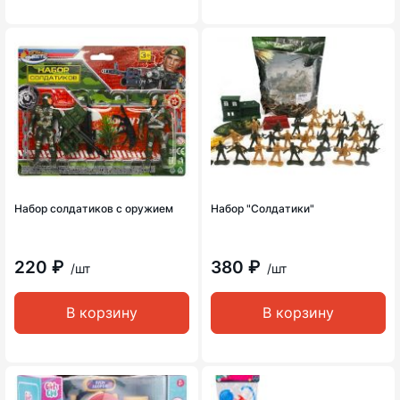
Набор солдатиков с оружием
Набор "Солдатики"
220 ₽
380 ₽
/шт
/шт
В корзину
В корзину