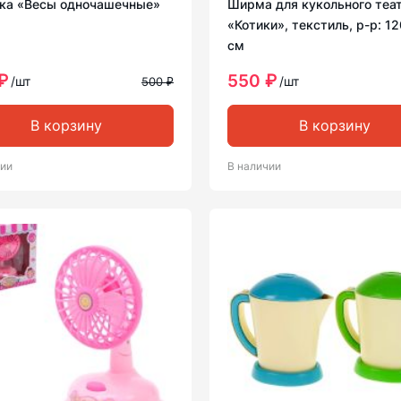
ка «Весы одночашечные»
Ширма для кукольного теа
«Котики», текстиль, р-р: 1
см
₽
550 ₽
/шт
/шт
500 ₽
В корзину
В корзину
чии
В наличии