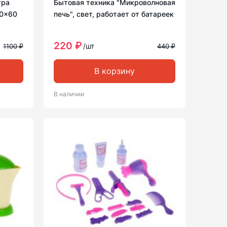
тра
Бытовая техника "Микроволновая
20×60
печь", свет, работает от батареек
220 ₽
/шт
1100 ₽
440 ₽
В корзину
В наличии