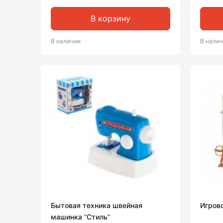
В корзину
В наличии
В нали
Бытовая техника швейная
Игров
машинка ʺСтильʺ