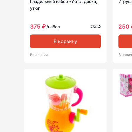
Гладильный набор «Уют», доска,
Игруш
утюг
375 ₽
250 
/набор
750 ₽
В корзину
В наличии
В нали