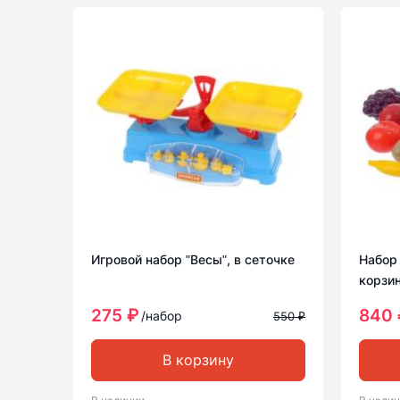
Игровой набор ʺВесыʺ, в сеточке
Набор
корзин
275 ₽
840 
/набор
550 ₽
В корзину