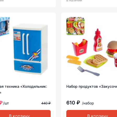
чии
В наличии
ая техника «Холодильник:
Набор продуктов «Закусоч
»
610 ₽
₽
/шт
/набор
440 ₽
В корзину
В корзину