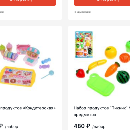
чии
В наличии
 продуктов «Кондитерская»
Набор продуктов ʺПикникʺ 
предметов
 ₽
480 ₽
/набор
/набор