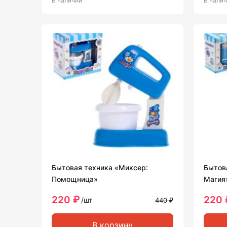
В наличии
В нали
Бытовая техника «Миксер:
Бытов
Помощница»
Магия
220 ₽
220 
/шт
440 ₽
В корзину