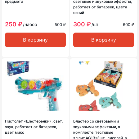
предмета
световые и звуковые эффекты,
работает от батареек, цвета
синий
250 ₽
300 ₽
/набор
/шт
500 ₽
600 ₽
В корзину
В корзину
Пистолет «Шестеренки», свет,
Бластер со световыми и
звук, работает от батареек,
звуковыми эффектами, в
цвет микс
комплекте: тестовые
эл.пит.AG13*3шт., дисплей, в