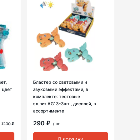
ет,
Бластер со световыми и
, цвет
звуковыми эффектами, в
комплекте: тестовые
эл.пит.AG13*3шт., дисплей, в
ассортименте
290 ₽
/шт
1200 ₽
В корзину