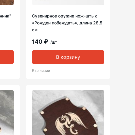
нник"
Сувенирное оружие нож-штык
«Рожден побеждать», длина 28,5
см
140 ₽
/шт
В корзину
В наличии