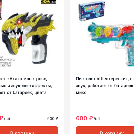
лет «Атака монстров»,
Пистолет «Шестеренки», св
вые и звуковые эффекты,
звук, работает от батареек
ет от батареек, цвета
микс
₽
600 ₽
/шт
/шт
600 ₽
В корзину
В корзину