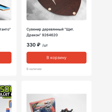
танто"
Сувенир деревянный "Щит.
Дракон" 9264620
330 ₽
/шт
В корзину
В наличии