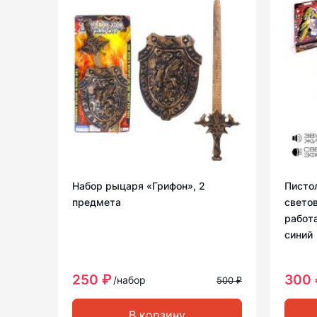
Набор рыцаря «Грифон», 2
Писто
предмета
свето
работа
синий
250 ₽
300 
/набор
500 ₽
В корзину