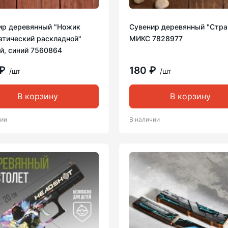
ир деревянный "Ножик
Сувенир деревянный "Стра
атический раскладной"
МИКС 7828977
й, синий 7560864
 ₽
180 ₽
/шт
/шт
В корзину
В корзину
чии
В наличии