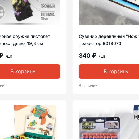
ирное оружие пистолет
Сувенир деревянный "Нож 
hot», длина 19,8 см
тразистор 9019676
 ₽
340 ₽
/шт
/шт
В корзину
В корзину
чии
В наличии