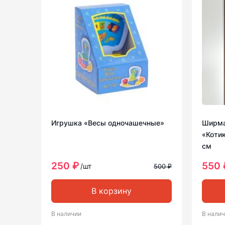
Игрушка «Весы одночашечные»
Ширма
«Котик
см
250 ₽
550 
/шт
500 ₽
В корзину
В наличии
В нали