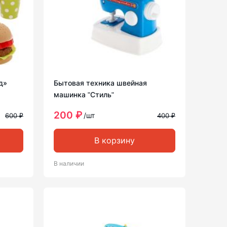
д»
Бытовая техника швейная
машинка ʺСтильʺ
200 ₽
/шт
600 ₽
400 ₽
В корзину
В наличии