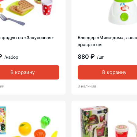
 продуктов «Закусочная»
Блендер «Мини-дом», лопа
вращаются
₽
880 ₽
/набор
/шт
В корзину
В корзину
чии
В наличии