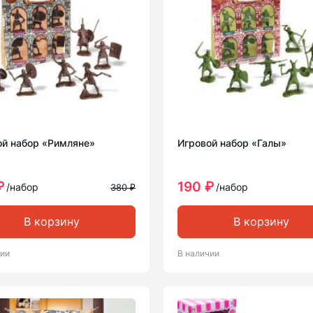
ой набор «Римляне»
Игровой набор «Галы»
₽
190 ₽
/набор
/набор
380 ₽
В корзину
В корзину
чии
В наличии