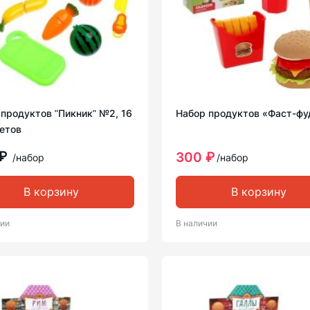
продуктов ʺПикникʺ №2, 16
Набор продуктов «Фаст-фу
етов
 ₽
300 ₽
/набор
/набор
В корзину
В корзину
чии
В наличии