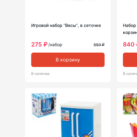
Игровой набор ʺВесыʺ, в сеточке
Набор
корзин
275 ₽
840 
/набор
550 ₽
В корзину
В наличии
В нали