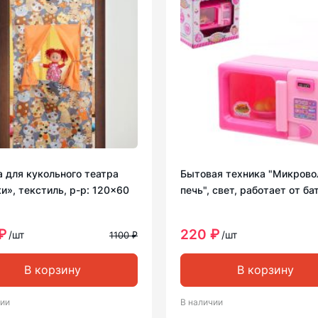
 для кукольного театра
Бытовая техника "Микрово
и», текстиль, р-р: 120×60
печь", свет, работает от ба
₽
220 ₽
/шт
/шт
1100 ₽
В корзину
В корзину
чии
В наличии