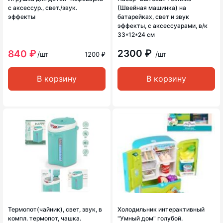
с аксессур., свет./звук.
(Швейная машинка) на
эффекты
батарейках, свет и звук
эффекты, с аксессуарами, в/к
33*12*24 см
2300 ₽
840 ₽
/шт
/шт
1200 ₽
В корзину
В корзину
Термопот(чайник), свет, звук, в
Холодильник интерактивный
компл. термопот, чашка.
"Умный дом" голубой.