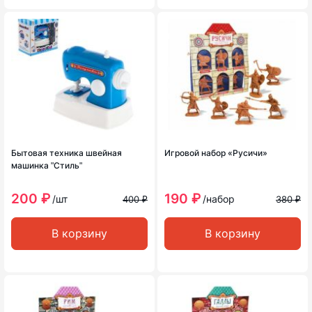
Бытовая техника швейная
Игровой набор «Русичи»
машинка ʺСтильʺ
200 ₽
190 ₽
/шт
/набор
400 ₽
380 ₽
В корзину
В корзину