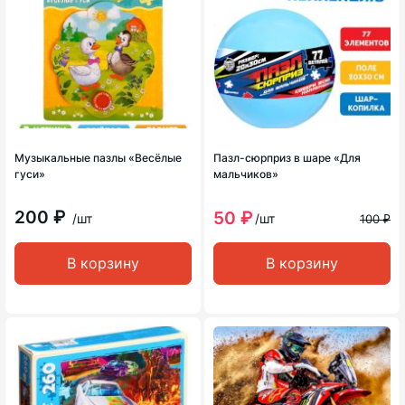
Музыкальные пазлы «Весёлые
Пазл-сюрприз в шаре «Для
гуси»
мальчиков»
200 ₽
50 ₽
/шт
/шт
100 ₽
В корзину
В корзину