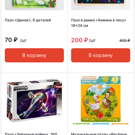
Пазл «Щенок», 9 деталей
Пазл в рамке «Хижина в лесу»
18×24 см
70 ₽
200 ₽
/шт
/шт
400 ₽
В корзину
В корзину
Пазл «Звёздные войны», 260
Музыкальные пазлы «Весёлые