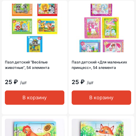
Пазл детский ʺВесёлые
Пазл детский «Для маленьких
животныеʺ, 54 элемента
принцесс», 54 элемента
25 ₽
25 ₽
/шт
/шт
В корзину
В корзину