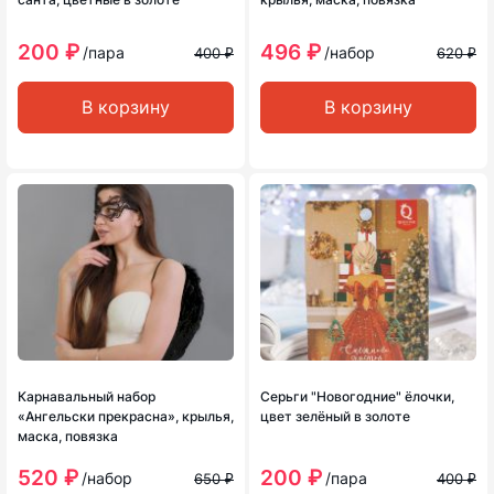
200 ₽
496 ₽
/пара
/набор
400 ₽
620 ₽
В корзину
В корзину
Карнавальный набор
Серьги "Новогодние" ёлочки,
«Ангельски прекрасна», крылья,
цвет зелёный в золоте
маска, повязка
520 ₽
200 ₽
/набор
/пара
650 ₽
400 ₽