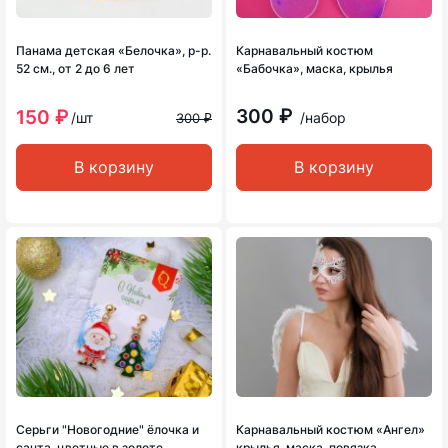
Панама детская «Белочка», р-р.
Карнавальный костюм
52 см., от 2 до 6 лет
«Бабочка», маска, крылья
300 ₽
150 ₽
/шт
/набор
300 ₽
В корзину
В корзину
Серьги "Новогодние" ёлочка и
Карнавальный костюм «Ангел»
санта, цветные в золоте
крылья, маска, повязка