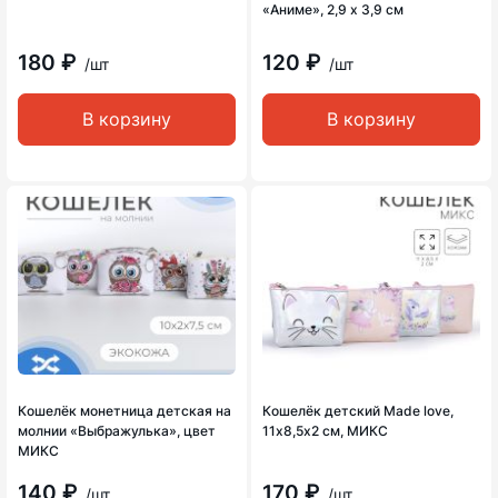
«Аниме», 2,9 х 3,9 см
180 ₽
120 ₽
/шт
/шт
В корзину
В корзину
Кошелёк монетница детская на
Кошелёк детский Made love,
молнии «Выбражулька», цвет
11х8,5х2 см, МИКС
МИКС
140 ₽
170 ₽
/шт
/шт