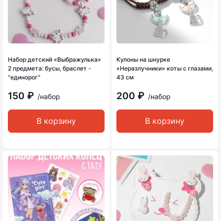
Набор детский «Выбражулька»
Кулоны на шнурке
2 предмета: бусы, браслет -
«Неразлучники» коты с глазами,
"единорог"
43 см
150 ₽
200 ₽
/набор
/набор
В корзину
В корзину