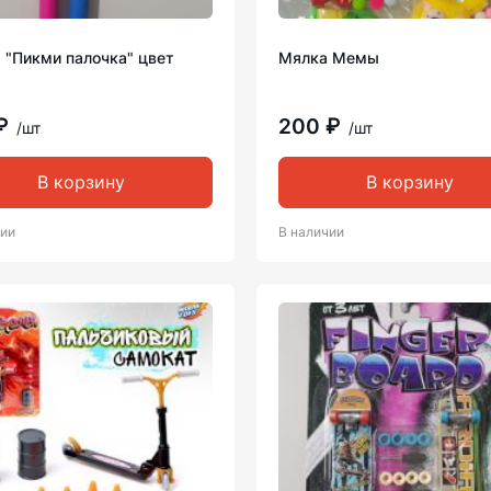
 "Пикми палочка" цвет
Мялка Мемы
 ₽
200 ₽
/шт
/шт
В корзину
В корзину
чии
В наличии