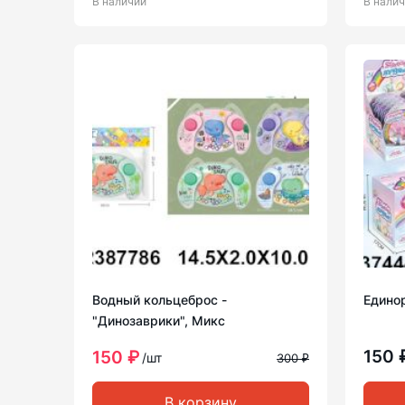
В наличии
В нали
Водный кольцеброс -
Едино
"Динозаврики", Микс
150 
150 ₽
/шт
300 ₽
В корзину