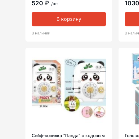
520 ₽
103
/шт
В корзину
В наличии
В нали
Сейф-копилка "Панда" с кодовым
Голово