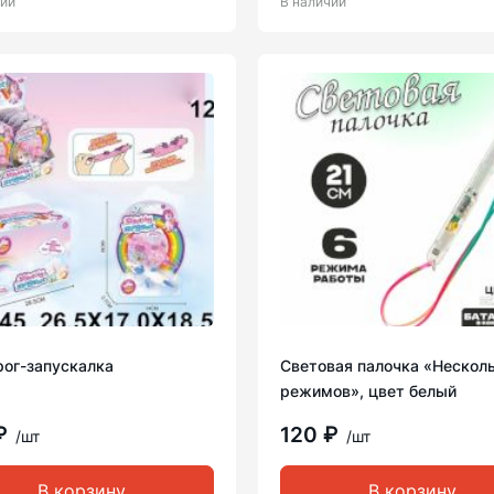
чии
В наличии
рог-запускалка
Световая палочка «Нескол
режимов», цвет белый
₽
120 ₽
/шт
/шт
В корзину
В корзину