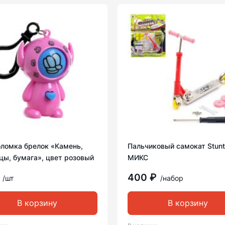
оломка брелок «Камень,
Пальчиковый самокат Stunt
цы, бумага», цвет розовый
МИКС
₽
400 ₽
/шт
/набор
В корзину
В корзину