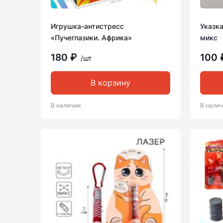
Игрушка-антистресс
Указка
«Пучеглазики. Африка»
микс
180 ₽
100
/шт
В корзину
В наличии
В нали