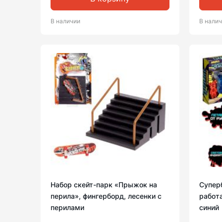
В наличии
В нали
Набор скейт-парк «Прыжок на
Супер
перила», фингерборд, лесенки с
работа
перилами
синий