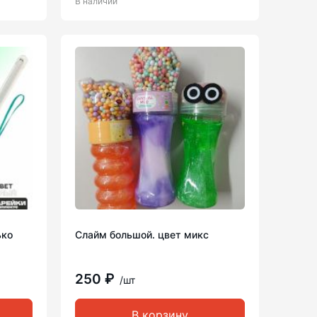
В наличии
ько
Слайм большой. цвет микс
250 ₽
/шт
В корзину