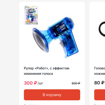
Рупор «Робот», с эффектом
Голов
изменения голоса
ножни
80 
300 ₽
/шт
600 ₽
В корзину