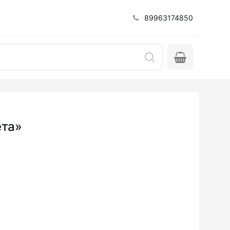
89963174850
ета»