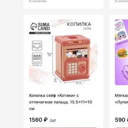
В наличии
В нали
Копилка сейф «Котики» с
Мягкая
отпечатком пальца, 15.5×11×10
«Лупог
см
1560 ₽
590
/шт