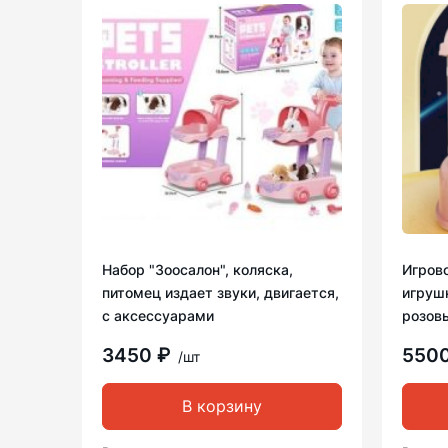
Набор "Зоосалон", коляска,
Игрово
питомец издает звуки, двигается,
игрушк
с аксессуарами
розов
3450 ₽
550
/шт
В корзину