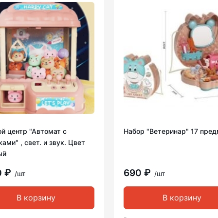
й центр "Автомат с
Набор "Ветеринар" 17 пре
ами" , свет. и звук. Цвет
ый
0 ₽
690 ₽
/шт
/шт
В корзину
В корзину