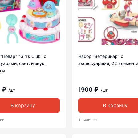
"Повар" "Girl's Club" с
Набор "Ветеринар" с
уарами, свет. и звук.
аксессуарами, 22 элемент
ты
0 ₽
1900 ₽
/шт
/шт
В корзину
В корзину
чии
В наличии