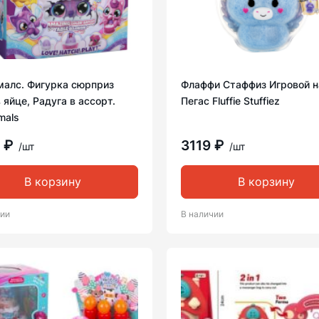
малс. Фигурка сюрприз
Флаффи Стаффиз Игровой н
 яйце, Радуга в ассорт.
Пегас Fluffie Stuffiez
mals
 ₽
3119 ₽
/шт
/шт
В корзину
В корзину
чии
В наличии