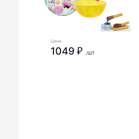
Цена
1049 ₽
/ШТ