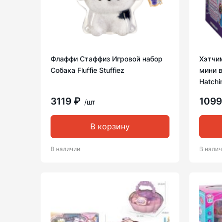
Флаффи Стаффиз Игровой набор
Хэтчи
Собака Fluffie Stuffiez
мини в
Hatchi
3119 ₽
1099
/шт
В корзину
В наличии
В нали