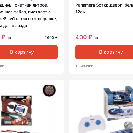
ашины, счетчик литров,
Panamera Sоткр.двери, бел
онное табло, пистолет с
12см
ией вибрации при заправке,
м для выезда
 ₽
400 ₽
/шт
/шт
2600 ₽
В корзину
В корзину
чии
В наличии