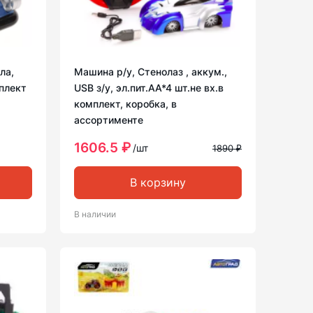
ла,
Машина р/у, Стенолаз , аккум.,
мплект
USB з/у, эл.пит.АА*4 шт.не вх.в
комплект, коробка, в
ассортименте
1606.5 ₽
/шт
1890 ₽
В корзину
В наличии