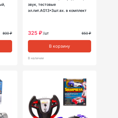
ый,
звук, тестовые
эл.пит.AG13*3шт.вх. в комплект
325 ₽
/шт
800 ₽
650 ₽
В корзину
В наличии