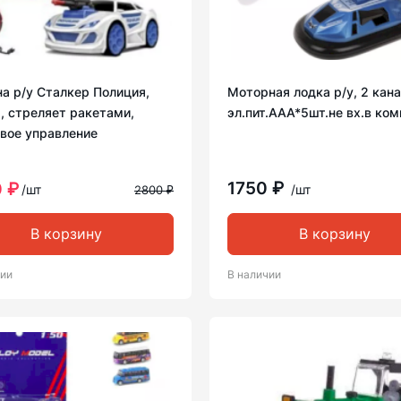
а р/у Сталкер Полиция,
Моторная лодка р/у, 2 кана
, стреляет ракетами,
эл.пит.ААА*5шт.не вх.в ко
овое управление
1750 ₽
 ₽
/шт
/шт
2800 ₽
В корзину
В корзину
чии
В наличии