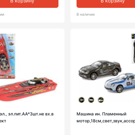
В корзину
В корзину
чии
В наличии
эл., эл.пит.AA*3шт.не вх.в
Машина ин. Пламенный
ект
мотор,18см,свет,звук,ассор