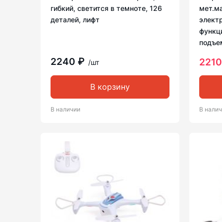
гибкий, светится в темноте, 126
мет.м
деталей, лифт
электр
функц
подъе
2240 ₽
2210
/шт
В корзину
В наличии
В нали