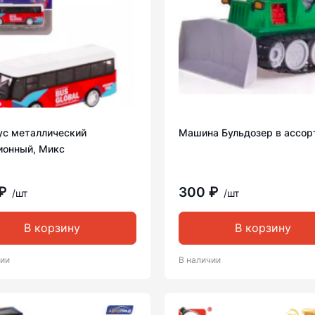
ус металлический
Машина Бульдозер в ассор
ионный, Микс
 ₽
300 ₽
/шт
/шт
В корзину
В корзину
чии
В наличии