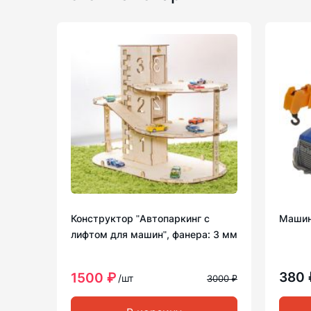
Конструктор ʺАвтопаркинг с
Машин
лифтом для машинʺ, фанера: 3 мм
380
1500 ₽
/шт
3000 ₽