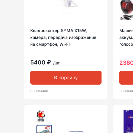
Квадрокоптер SYMA X15W,
Машин
камера, передача изображения
аккум.
на смартфон, Wi-FI
голос
5400 ₽
2380
/шт
В корзину
В наличии
В нали