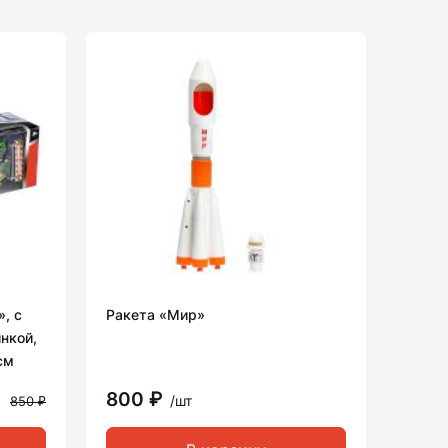
, с
Ракета «Мир»
нкой,
см
800 ₽
/шт
850 ₽