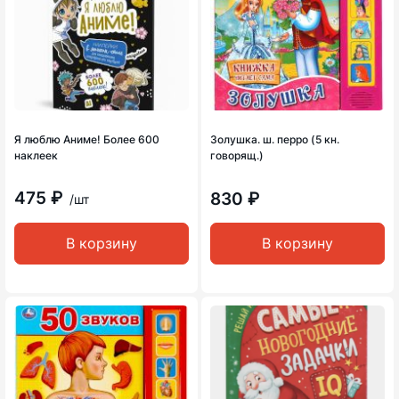
Я люблю Аниме! Более 600
Золушка. ш. перро (5 кн.
наклеек
говорящ.)
475 ₽
830 ₽
/шт
В корзину
В корзину