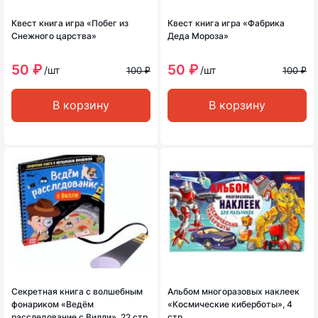
Квест книга игра «Побег из
Квест книга игра «Фабрика
Снежного царства»
Деда Мороза»
50 ₽
50 ₽
/шт
/шт
100 ₽
100 ₽
В корзину
В корзину
Секретная книга с волшебным
Альбом многоразовых наклеек
фонариком «Ведём
«Космические киберботы», 4
расследование с Вилли», 22 стр.
стр.