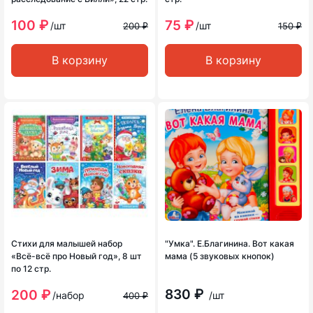
100 ₽
75 ₽
/шт
/шт
200 ₽
150 ₽
В корзину
В корзину
Стихи для малышей набор
"Умка". Е.Благинина. Вот какая
«Всё-всё про Новый год», 8 шт
мама (5 звуковых кнопок)
по 12 стр.
830 ₽
200 ₽
/набор
/шт
400 ₽