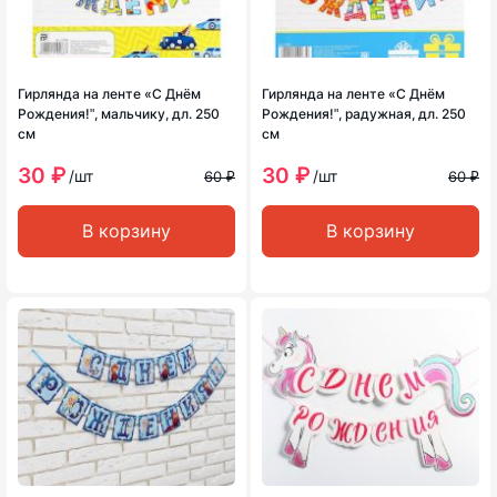
Гирлянда на ленте «С Днём
Гирлянда на ленте «С Днём
Рождения!ʺ, мальчику, дл. 250
Рождения!ʺ, радужная, дл. 250
см
см
30 ₽
30 ₽
/шт
/шт
60 ₽
60 ₽
В корзину
В корзину