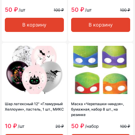
50 ₽
50 ₽
/шт
/шт
100 ₽
100 ₽
В корзину
В корзину
Шар латексный 12" «Гламурный
Маска «Черепашки-ниндзя»,
Хеллоуин», пастель, 1 шт., МИКС
бумажная, набор 8 шт., на
резинке
10 ₽
50 ₽
/шт
/набор
20 ₽
100 ₽