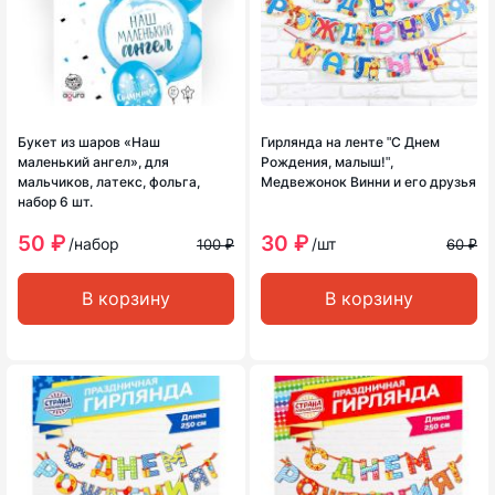
Букет из шаров «Наш
Гирлянда на ленте ʺС Днем
маленький ангел», для
Рождения, малыш!ʺ,
мальчиков, латекс, фольга,
Медвежонок Винни и его друзья
набор 6 шт.
50 ₽
30 ₽
/набор
/шт
100 ₽
60 ₽
В корзину
В корзину