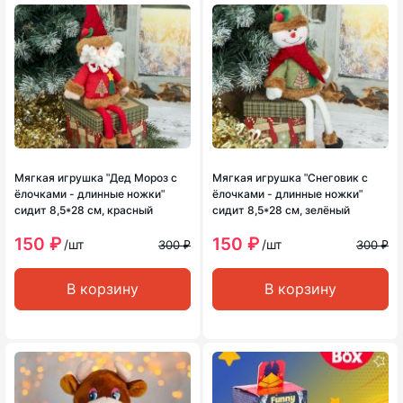
Мягкая игрушка ʺДед Мороз с
Мягкая игрушка ʺСнеговик с
ёлочками - длинные ножкиʺ
ёлочками - длинные ножкиʺ
сидит 8,5*28 см, красный
сидит 8,5*28 см, зелёный
150 ₽
150 ₽
/шт
/шт
300 ₽
300 ₽
В корзину
В корзину