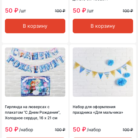
50 ₽
50 ₽
/шт
/шт
100 ₽
100 ₽
В корзину
В корзину
Гирлянда на люверсах с
Набор для оформления
плакатом ʺС Днем Рожденияʺ,
праздника «Для мальчика»
Холодное сердце, 16 х 21 см
50 ₽
50 ₽
/набор
/набор
100 ₽
100 ₽