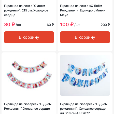
Гирлянда на ленте ʺС днем
Гирлянда на ленте «С Днём
рожденияʺ, 215 см, Холодное
Рождения!», Единорог, Минни
сердце
Маус
30 ₽
100 ₽
/шт
/шт
60 ₽
200 ₽
В корзину
В корзину
Гирлянда на люверсах ʺС Днем
Гирлянда на люверсах ʺС Днем
Рождения!ʺ, Холодное сердце
рождения!ʺ, Холодное сердце,
дл. 218 см 4332677