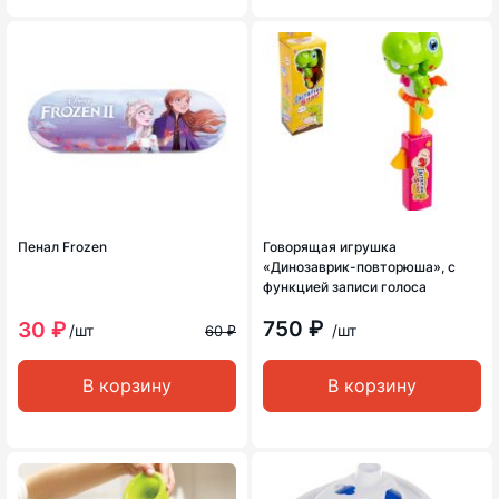
Пенал Frozen
Говорящая игрушка
«Динозаврик-повторюша», с
функцией записи голоса
750 ₽
30 ₽
/шт
/шт
60 ₽
В корзину
В корзину