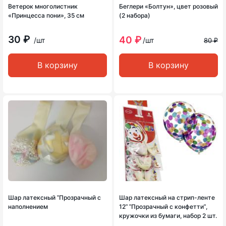
Ветерок многолистник
Беглери «Болтун», цвет розовый
«Принцесса пони», 35 см
(2 набора)
30 ₽
40 ₽
/шт
/шт
80 ₽
В корзину
В корзину
Шар латексный ʺПрозрачный с
Шар латексный на стрип-ленте
наполнением
12ʺ ʺПрозрачный с конфеттиʺ,
кружочки из бумаги, набор 2 шт.