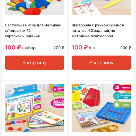
Настольная игра для малышей
Викторина с ручкой «Учимся
«Ладошки» 12
читать», 60 заданий, по
карточек+Задания
методике Монтессори
100 ₽
100 ₽
/набор
/шт
200 ₽
200 ₽
В корзину
В корзину