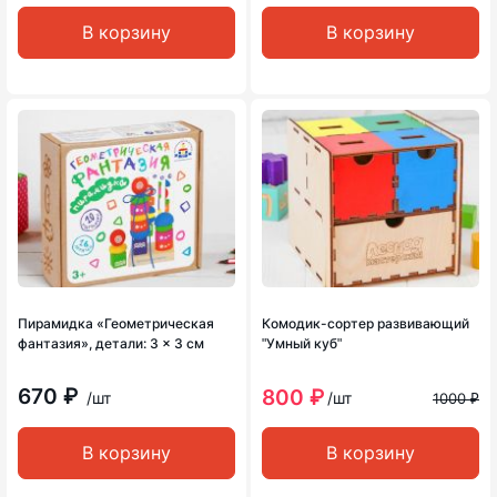
В корзину
В корзину
Пирамидка «Геометрическая
Комодик-сортер развивающий
фантазия», детали: 3 × 3 см
ʺУмный кубʺ
670 ₽
800 ₽
/шт
/шт
1000 ₽
В корзину
В корзину