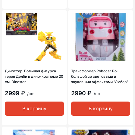
Диностер. Большая фигурка
Трансформер Robocar Poli
героя Делби в дино-костюме 20
большой со световыми и
см. Dinoster
звуковыми эффектами "Эмбер"
2999 ₽
2990 ₽
/шт
/шт
В корзину
В корзину