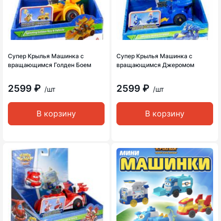
Супер Крылья Машинка с
Супер Крылья Машинка с
вращающимся Голден Боем
вращающимся Джеромом
2599 ₽
2599 ₽
/шт
/шт
В корзину
В корзину